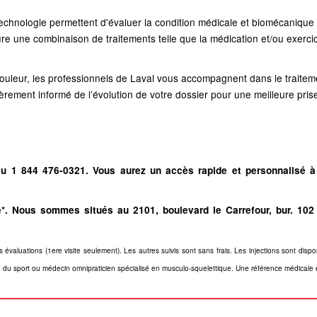
echnologie permettent d'évaluer la condition médicale et biomécanique a
ure une combinaison de traitements telle que la médication et/ou exercic
uleur, les professionnels de Laval vous accompagnent dans le traitemen
ièrement informé de l’évolution de votre dossier pour une meilleure pri
u 1 844 476-0321. Vous aurez un accès rapide et personnalisé à 
e*. Nous sommes situés au 2101, boulevard le Carrefour, bur. 102
s évaluations (1ere visite seulement). Les autres suivis sont sans frais. Les injections sont dis
u sport ou médecin omnipraticien spécialisé en musculo-squelettique. Une référence médicale est